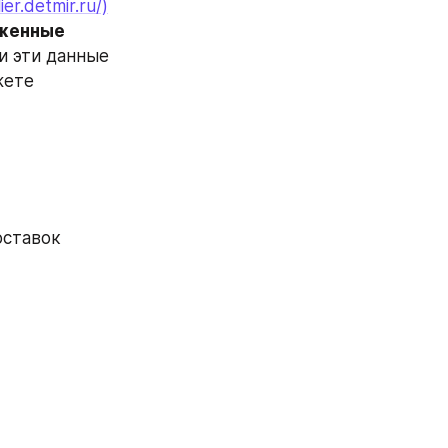
ier.detmir.ru/)
женные 
 эти данные 
ете 
оставок