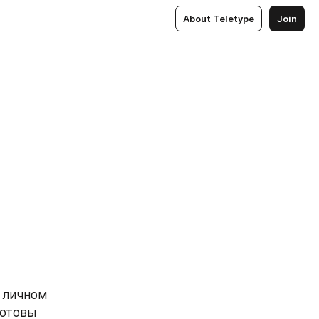
About Teletype
Join
 личном 
отовы 