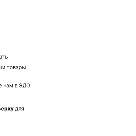
ать 
ши товары 
е нам в ЭДО
верку 
для 