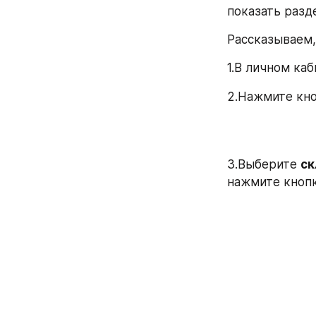
показать разд
Рассказываем,
1.В личном ка
2.Нажмите кно
3.Выберите 
ск
нажмите кноп