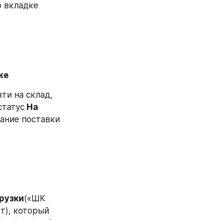
Все товары, которые вы можете добавить в поставку находятся во вкладке 
ке
ти на склад, 
статус
 На 
ание поставки 
рузки
(«ШК 
т), который 