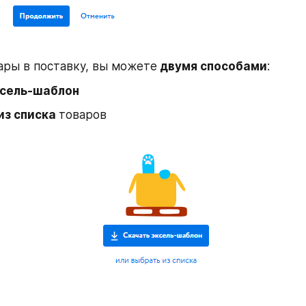
ары в поставку, вы можете
 двумя способами
:
ксель-шаблон
з списка 
товаров