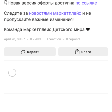
👇Новая версия оферты доступна 
по ссылке
Следите за 
новостями 
маркетплейс 
и не 
пропускайте важные изменения!
Команда маркетплейс Детского мира ❤️
April 20, 08:57
0
views
1
reaction
0
reposts
Repost
Share