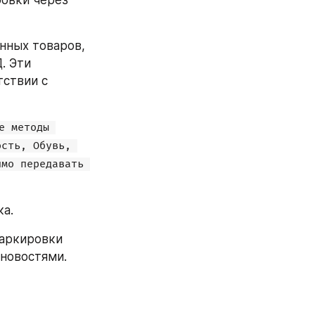
овки через 
нных товаров, 
 Эти 
ствии с 
 методы 
сть, Обувь, 
мо передавать 
ка.
аркировки 
 новостями.