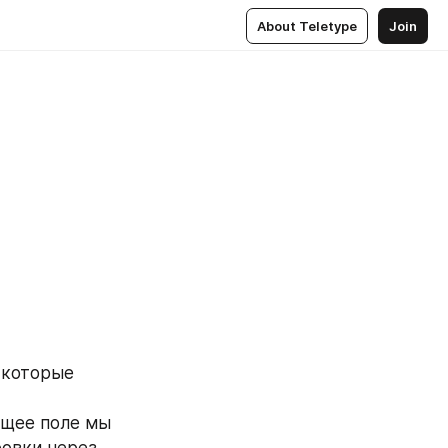
About Teletype
Join
 которые 
щее поле мы 