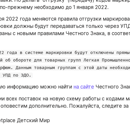
авки. Но делать "отгрузку" (передачу) кодов маркир
по-прежнему необходимо до 1 января 2022.
аря 2022 года меняются правила отгрузки маркирова
овки должны будут передаваться только через УПД.
заны с новыми правилами Честного Знака, в соответ
22 года в системе маркировки будут отключены прямые
й об обороте для товарных групп Легкая Промышленно
рфюм. Данным товарным группам с этой даты необходи
 УПД по ЭДО.
ую информацию можно найти 
на сайте
 Честного Зна
и всех поставок на новую схему работы с кодами м
оповестим дополнительно. Пожалуйста, следите за
tplace Детский Мир