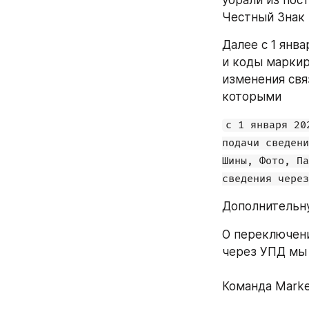
убрали из пост
Честный Знак 
Далее с 1 янв
и коды маркир
изменения свя
которыми
с 1 января 20
подачи сведени
Шины, Фото, Па
сведения через
Дополнительн
О переключени
через УПД мы 
Команда Marke