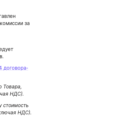
авлен 
комиссии за 
едует 
. 
.4 договора-
 Товара, 
чая НДС).
 стоимость 
включая НДС).