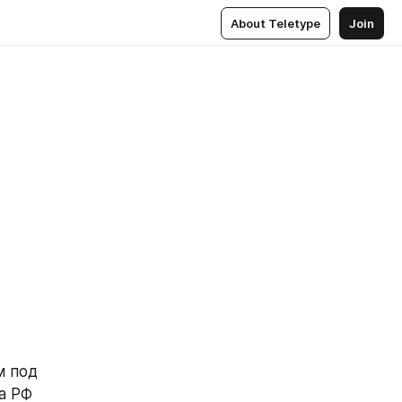
About Teletype
Join
 под 
 РФ 