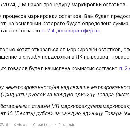
06.2024, ДМ начал процедуру маркировки остатков. 
 процесса маркировки остатков, Вам будет предост
ет, на основании которого будет определена сумма 
татков согласно 
п. 2.4 договора-оферты.
торые хотят отказаться от маркировки остатков, сл
щение в службу поддержки в ЛК на возврат товаров
ких товаров будет начислена комиссия согласно 
п. 2
зу немаркированного/не надлежаще маркированного
 (Тридцать) рублей за каждую единицу Товара (вклю
бственными силами МП маркировку/перемаркировку
яет 10 (Десять) рублей за каждую единицу Товара (
07:16
0
views
0
reactions
0
reposts