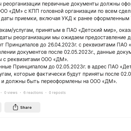
ы реорганизации первичные документы должны офор
ОО «ДМ» с КПП головной организации по всем сделк
 даты приемки, включая УКД к ранее оформленным
вкам/услугам, принятым в ПАО «Детский мир», оказ
даты реорганизации мы ожидаем предоставление д
т Принципалов до 26.04.2023г. с реквизитами ПАО «
лении документов после 02.05.2023г., данные доку
 с реквизитами ООО «ДМ». 
ные Принципалом до 02.05.2023г. в адрес ПАО «Дет
гам, которые фактически будут приняты после 02.05.
ы и должны быть переоформлены на ООО «ДМ».
0
views
6
reactions
0
reposts
Share