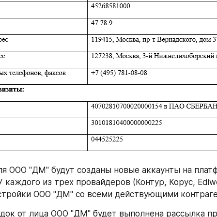
ля ООО "ДМ" будут созданы новые аккаунты на платф
У каждого из трех провайдеров (Контур, Корус, Ediwe
тройки ООО "ДМ" со всеми действующими контраг
адок от лица ООО "ДМ" будет выполнена рассылка при