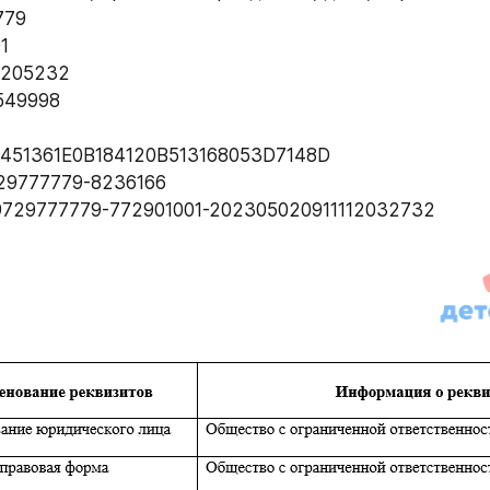
779 
1
205232  
49998   
8451361E0B184120B513168053D7148D  
29777779-8236166  
729777779-772901001-202305020911112032732  