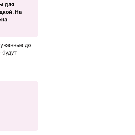
ы для 
кой. На 
на 
руженные до 
 будут 