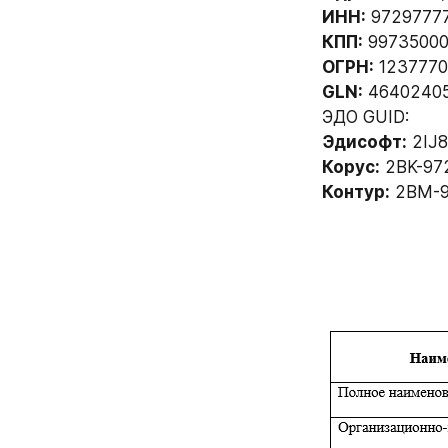
ИНН:
 9729777
КПП:
 99735000
ОГРН:
 1237770
GLN:
 46402405
ЭДО GUID:  
Эдисофт:
 2IJ
Корус:
 2BK-97
Контур:
 2BM-9