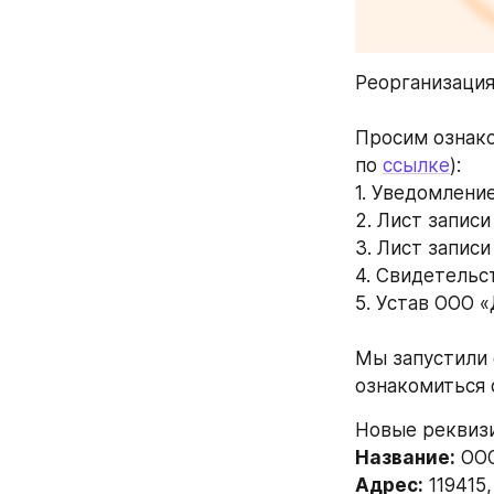
Реорганизация
Просим ознако
по 
ссылке
): 
1. Уведомлени
2. Лист запис
3. Лист записи
4. Свидетельст
5. Устав ООО 
Мы запустили 
ознакомиться 
Новые реквизи
Название:
 ОО
Адрес:
 119415