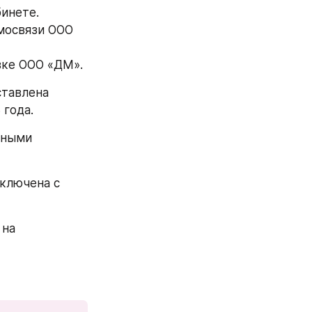
инете.
мосвязи ООО 
явке ООО «ДМ».
тавлена 
 года.
ными 
ключена с 
 на 