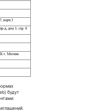
ормах 
b) будут 
ентами:
глашений. 