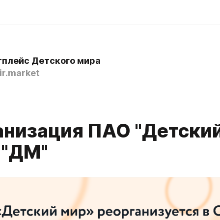
плейс Детского мира
r.market
анизация ПАО "Детский
 "ДМ"