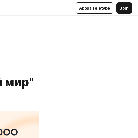
About Teletype
Join
 мир"