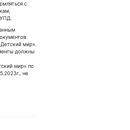
мляться с 
ам, 
 УПД.
анным 
окументов 
Детский мир». 
менты должны 
ский мир» по 
2023г., не 