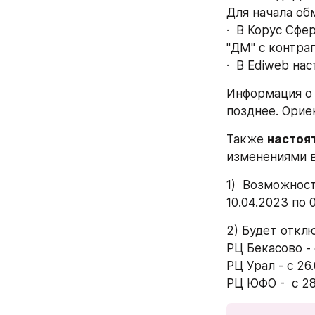
Для начала об
·  В Корус Сф
"ДМ" с контра
·  В Ediweb на
Информация о 
позднее. Орие
Также 
настоя
изменениями в
1)  Возможнос
10.04.2023 по 
2) Будет откл
РЦ Бекасово -
РЦ Урал - с 26
РЦ ЮФО -  с 2