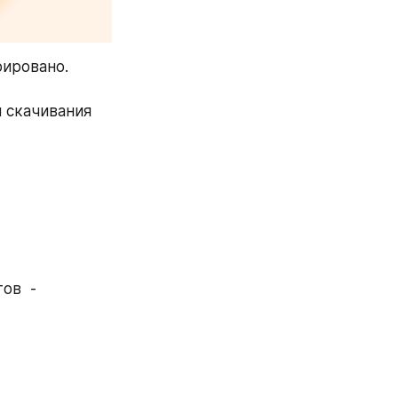
рировано.
скачивания 
ов  -