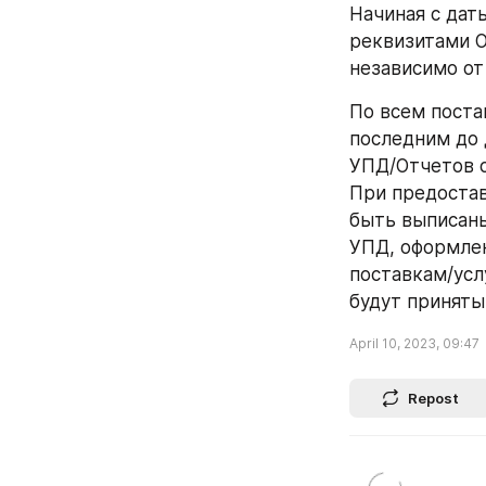
Начиная с дат
реквизитами О
независимо от
По всем поста
последним до 
УПД/Отчетов о
При предостав
быть выписаны
УПД, оформлен
поставкам/услу
будут принят
April 10, 2023, 09:47
Repost